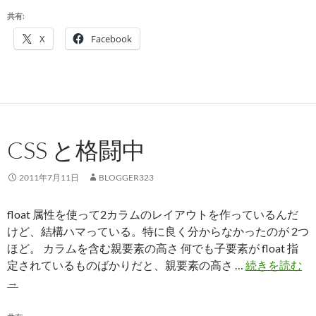
グ
共有:
用
X
Facebook
ソ
フ
ト
ウ
ェ
ア
CSS と格闘中
の
選
2011年7月11日
BLOGGER323
定
float 属性を使って2カラムのレイアウトを作っているんだ
けど、結構ハマっている。特に良く分からなかったのが 2つ
ほど。 カラムを含む親要素の高さ 何でも子要素が float 指
CS
定されているものばかりだと、親要素の高さ …
続きを読む
と
→
格
闘