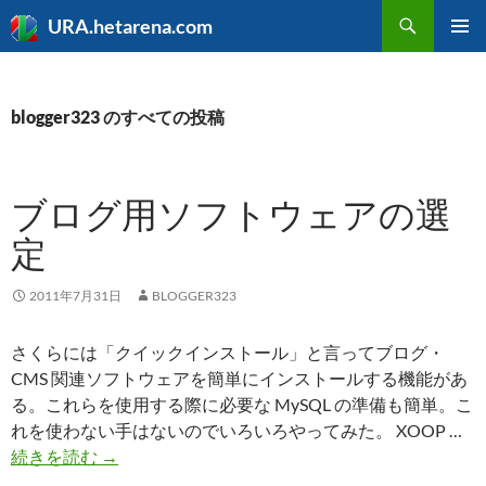
検
URA.hetarena.com
索
コ
メインメ
ン
ニュー
テ
ン
blogger323 のすべての投稿
ツ
へ
ス
ブログ用ソフトウェアの選
キ
ッ
定
プ
2011年7月31日
BLOGGER323
さくらには「クイックインストール」と言ってブログ・
CMS 関連ソフトウェアを簡単にインストールする機能があ
る。これらを使用する際に必要な MySQL の準備も簡単。こ
れを使わない手はないのでいろいろやってみた。 XOOP …
ブ
続きを読む
→
ロ