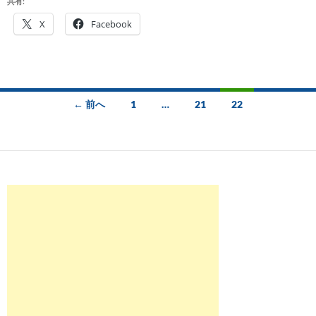
共有:
中
X
Facebook
投
← 前へ
1
…
21
22
稿
ナ
ビ
ゲ
ー
シ
ョ
ン