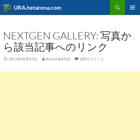
検
URA.hetarena.com
索
コ
メインメ
ン
ニュー
テ
NEXTGEN GALLERY: 写真か
ン
ツ
ら該当記事へのリンク
へ
ス
キ
2011年10月27日
BLOGGER323
3件のコメント
ッ
プ